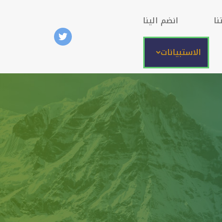
نا
انضم الينا
الاستبيانات